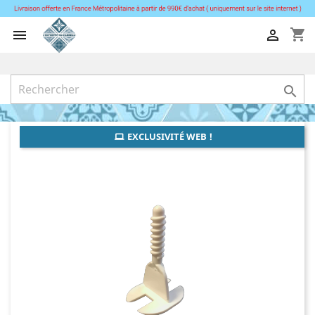
shopping_cart



EXCLUSIVITÉ WEB !