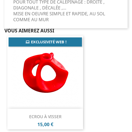
POUR TOUT TYPE DE CALEPINAGE : DROITE ,
DIAGONALE , DÉCALÉE ,...
MISE EN OEUVRE SIMPLE ET RAPIDE, AU SOL
COMME AU MUR
VOUS AIMEREZ AUSSI
EXCLUSIVITÉ WEB !
ECROU À VISSER
Prix
15,00 €