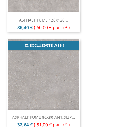
ASPHALT FUME 120X120...
Prix
86,40 €
(
60,00 €
par m² )
EXCLUSIVITÉ WEB !
ASPHALT FUME 80X80 ANTISLIP...
Prix
32,64 €
(
51,00 €
par m² )