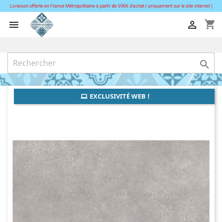
shopping_cart



EXCLUSIVITÉ WEB !