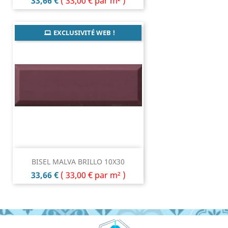
Prix
33,66 €
(
33,00 €
par m² )
EXCLUSIVITÉ WEB !
BISEL MALVA BRILLO 10X30
Prix
33,66 €
(
33,00 €
par m² )