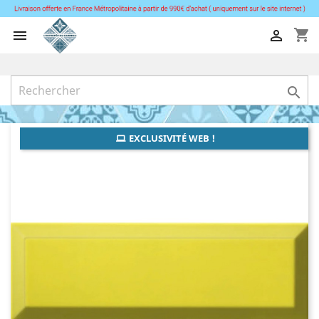
shopping_cart



EXCLUSIVITÉ WEB !