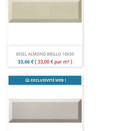
BISEL ALMOND BRILLO 10X30
Prix
33,66 €
(
33,00 €
par m² )
EXCLUSIVITÉ WEB !