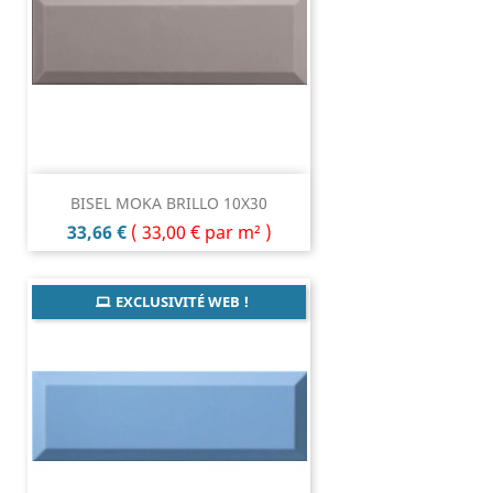
BISEL MOKA BRILLO 10X30
Prix
33,66 €
(
33,00 €
par m² )
EXCLUSIVITÉ WEB !