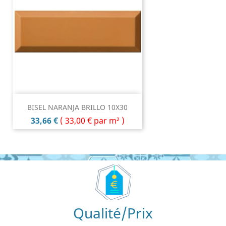
BISEL NARANJA BRILLO 10X30
Prix
33,66 €
(
33,00 €
par m² )
Qualité/Prix