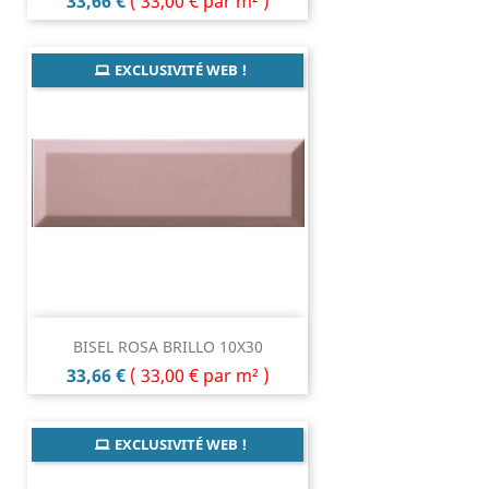
Prix
33,66 €
(
33,00 €
par m² )
EXCLUSIVITÉ WEB !
BISEL ROSA BRILLO 10X30
Prix
33,66 €
(
33,00 €
par m² )
EXCLUSIVITÉ WEB !