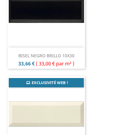
BISEL NEGRO BRILLO 10X30
Prix
33,66 €
(
33,00 €
par m² )
EXCLUSIVITÉ WEB !