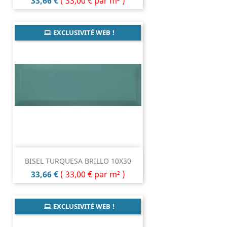
Prix
33,66 €
(
33,00 €
par m² )
EXCLUSIVITÉ WEB !
BISEL TURQUESA BRILLO 10X30
Prix
33,66 €
(
33,00 €
par m² )
EXCLUSIVITÉ WEB !