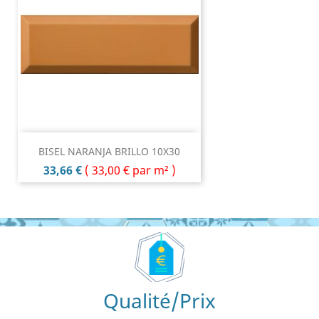
BISEL NARANJA BRILLO 10X30
Prix
33,66 €
(
33,00 €
par m² )
Qualité/Prix