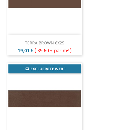
TERRA BROWN 6X25
Prix
19,01 €
(
39,60 €
par m² )
EXCLUSIVITÉ WEB !