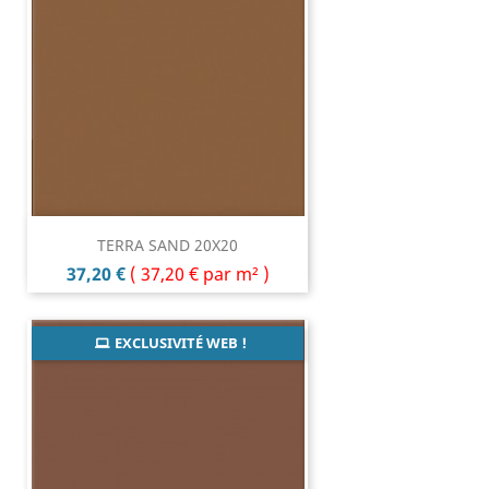
TERRA SAND 20X20
Prix
37,20 €
(
37,20 €
par m² )
EXCLUSIVITÉ WEB !