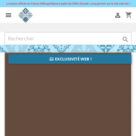
shopping_cart



EXCLUSIVITÉ WEB !