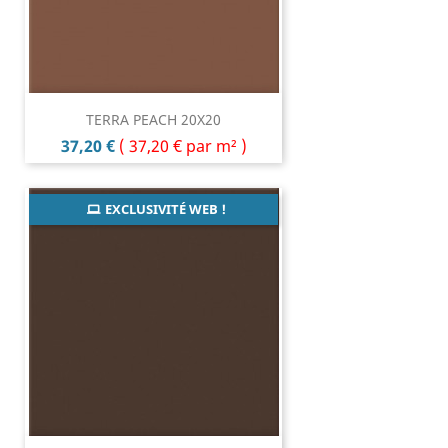
TERRA PEACH 20X20
Prix
37,20 €
(
37,20 €
par m² )
EXCLUSIVITÉ WEB !