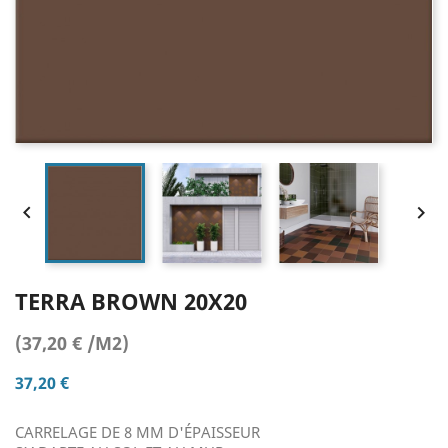


TERRA BROWN 20X20
(37,20 € /M2)
37,20 €
CARRELAGE DE 8 MM D'ÉPAISSEUR