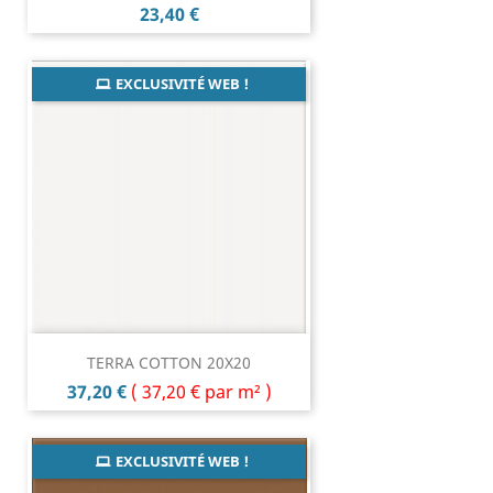
Prix
23,40 €
EXCLUSIVITÉ WEB !
TERRA COTTON 20X20
Prix
37,20 €
(
37,20 €
par m² )
EXCLUSIVITÉ WEB !