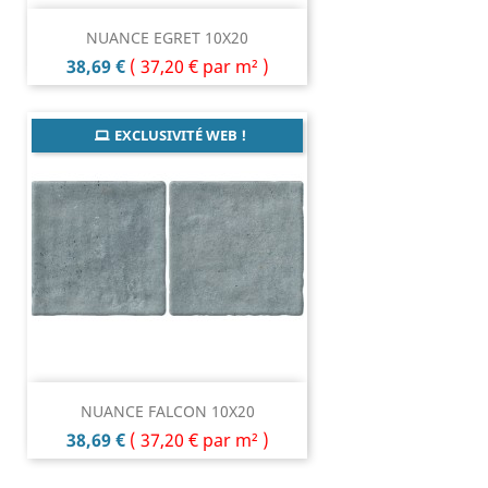
NUANCE EGRET 10X20
Prix
38,69 €
(
37,20 €
par m² )
EXCLUSIVITÉ WEB !
NUANCE FALCON 10X20
Prix
38,69 €
(
37,20 €
par m² )