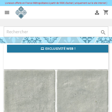
shopping_cart



EXCLUSIVITÉ WEB !