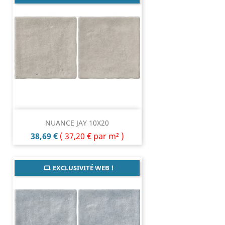
NUANCE JAY 10X20
Prix
38,69 €
(
37,20 €
par m² )
EXCLUSIVITÉ WEB !