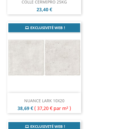
COLLE CERMIPRO 25KG
Prix
23,40 €
EXCLUSIVITÉ WEB !
NUANCE LARK 10X20
Prix
38,69 €
(
37,20 €
par m² )
EXCLUSIVITÉ WEB !