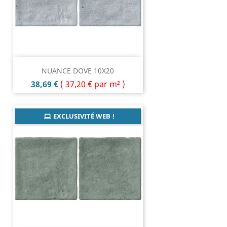
NUANCE DOVE 10X20
Prix
38,69 €
(
37,20 €
par m² )
EXCLUSIVITÉ WEB !