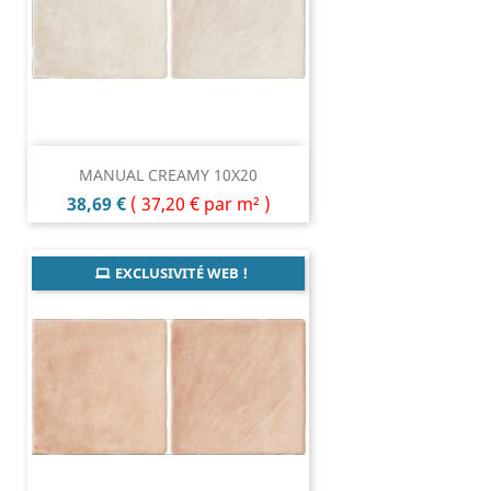
MANUAL CREAMY 10X20
Prix
38,69 €
(
37,20 €
par m² )
EXCLUSIVITÉ WEB !