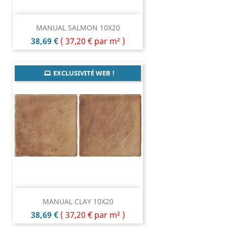
MANUAL SALMON 10X20
Prix
38,69 €
(
37,20 €
par m² )
EXCLUSIVITÉ WEB !
MANUAL CLAY 10X20
Prix
38,69 €
(
37,20 €
par m² )