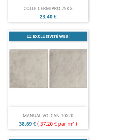
COLLE CERMIPRO 25KG
Prix
23,40 €
EXCLUSIVITÉ WEB !
MANUAL VOLCAN 10X20
Prix
38,69 €
(
37,20 €
par m² )