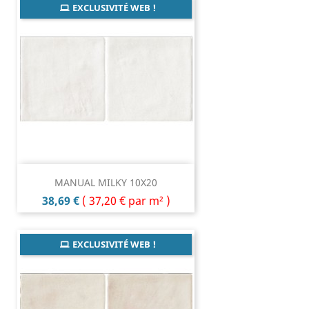
EXCLUSIVITÉ WEB !
MANUAL MILKY 10X20
Prix
38,69 €
(
37,20 €
par m² )
EXCLUSIVITÉ WEB !