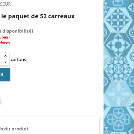
SSEUR
€ le paquet de 52 carreaux
 disponibilité)
upes !
rfaces.
cartons
ER
ls du produit