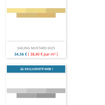
SAILING MUSTARD 6X25
Prix
34,56 €
(
38,40 €
par m² )
EXCLUSIVITÉ WEB !