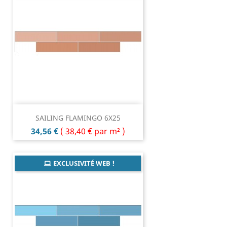
SAILING FLAMINGO 6X25
Prix
34,56 €
(
38,40 €
par m² )
EXCLUSIVITÉ WEB !