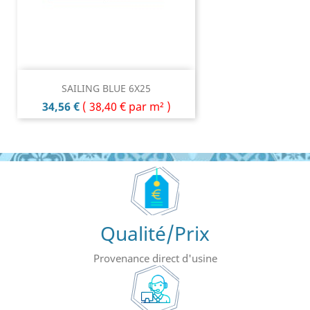
SAILING BLUE 6X25
Prix
34,56 €
(
38,40 €
par m² )
Qualité/Prix
Provenance direct d'usine