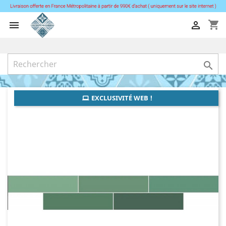
shopping_cart



EXCLUSIVITÉ WEB !