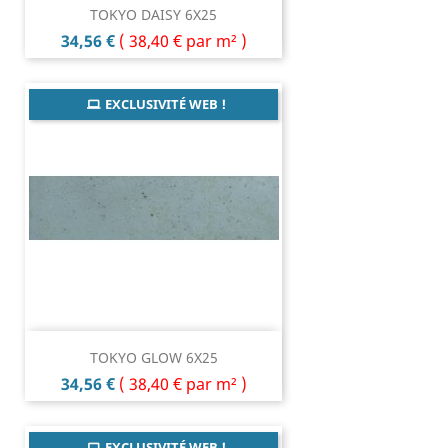
TOKYO DAISY 6X25
Prix
34,56 €
(
38,40 €
par m² )
EXCLUSIVITÉ WEB !
TOKYO GLOW 6X25
Prix
34,56 €
(
38,40 €
par m² )
EXCLUSIVITÉ WEB !