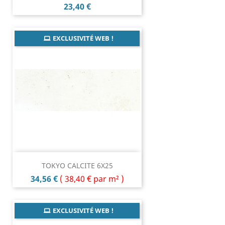
Prix
23,40 €
EXCLUSIVITÉ WEB !
TOKYO CALCITE 6X25
Prix
34,56 €
(
38,40 €
par m² )
EXCLUSIVITÉ WEB !