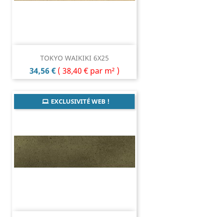
TOKYO WAIKIKI 6X25
Prix
34,56 €
(
38,40 €
par m² )
EXCLUSIVITÉ WEB !