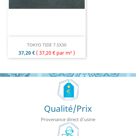
TOKYO TIDE 7.5X30
Prix
37,20 €
(
37,20 €
par m² )
Qualité/Prix
Provenance direct d'usine