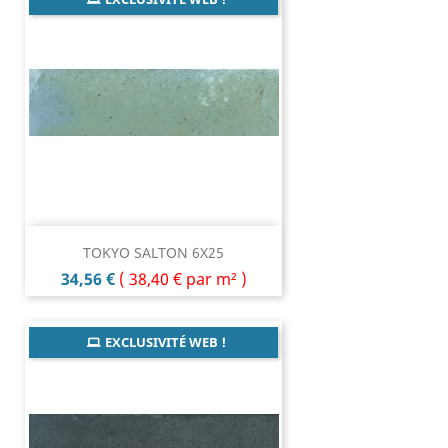
TOKYO SALTON 6X25
Prix
34,56 €
(
38,40 €
par m² )
EXCLUSIVITÉ WEB !