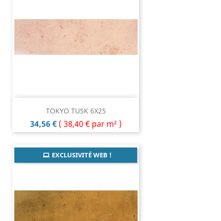
TOKYO TUSK 6X25
Prix
34,56 €
(
38,40 €
par m² )
EXCLUSIVITÉ WEB !