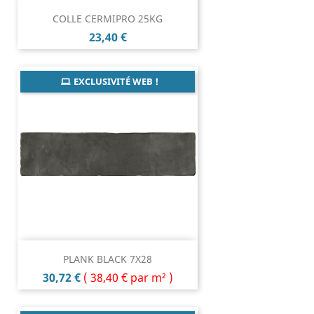
COLLE CERMIPRO 25KG
Prix
23,40 €
EXCLUSIVITÉ WEB !
PLANK BLACK 7X28
Prix
30,72 €
(
38,40 €
par m² )