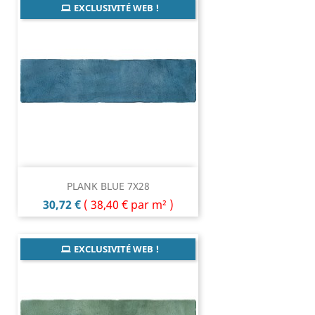
EXCLUSIVITÉ WEB !
PLANK BLUE 7X28
Prix
30,72 €
(
38,40 €
par m² )
EXCLUSIVITÉ WEB !