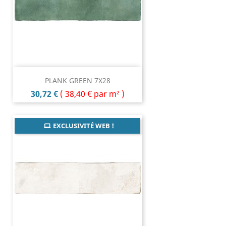
PLANK GREEN 7X28
Prix
30,72 €
(
38,40 €
par m² )
EXCLUSIVITÉ WEB !