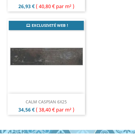
Prix
26,93 €
(
40,80 €
par m² )
EXCLUSIVITÉ WEB !
CALM CASPIAN 6X25
Prix
34,56 €
(
38,40 €
par m² )