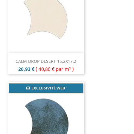
CALM DROP DESERT 15.2X17.2
Prix
26,93 €
(
40,80 €
par m² )
EXCLUSIVITÉ WEB !