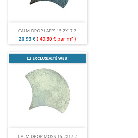
CALM DROP LAPIS 15.2X17.2
Prix
26,93 €
(
40,80 €
par m² )
EXCLUSIVITÉ WEB !
CALM DROP MOSS 15.2X17.2