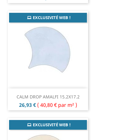
EXCLUSIVITÉ WEB !
CALM DROP AMALFI 15.2X17.2
Prix
26,93 €
(
40,80 €
par m² )
EXCLUSIVITÉ WEB !