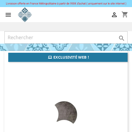
shopping_cart



EXCLUSIVITÉ WEB !