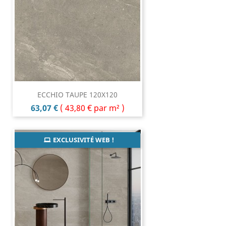
ECCHIO TAUPE 120X120
Prix
63,07 €
(
43,80 €
par m² )
EXCLUSIVITÉ WEB !