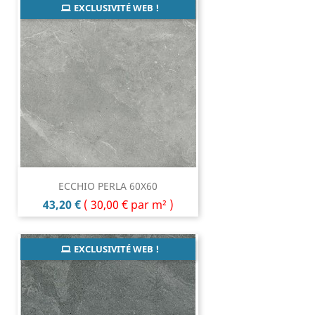
EXCLUSIVITÉ WEB !
ECCHIO PERLA 60X60
Prix
43,20 €
(
30,00 €
par m² )
EXCLUSIVITÉ WEB !