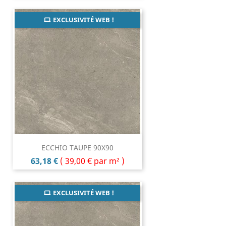
EXCLUSIVITÉ WEB !
ECCHIO TAUPE 90X90
Prix
63,18 €
(
39,00 €
par m² )
EXCLUSIVITÉ WEB !