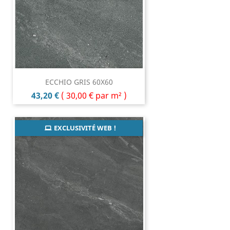
ECCHIO GRIS 60X60
Prix
43,20 €
(
30,00 €
par m² )
EXCLUSIVITÉ WEB !