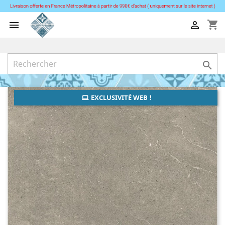
shopping_cart



EXCLUSIVITÉ WEB !