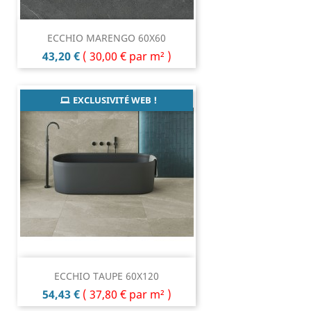
ECCHIO MARENGO 60X60
Prix
43,20 €
(
30,00 €
par m² )
EXCLUSIVITÉ WEB !
ECCHIO TAUPE 60X120
Prix
54,43 €
(
37,80 €
par m² )