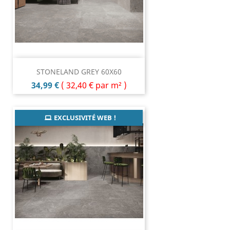
STONELAND GREY 60X60
Prix
34,99 €
(
32,40 €
par m² )
EXCLUSIVITÉ WEB !