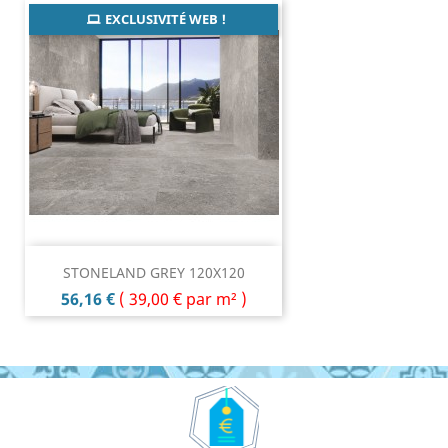
EXCLUSIVITÉ WEB !
STONELAND GREY 120X120
Prix
56,16 €
(
39,00 €
par m² )