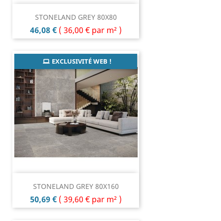
STONELAND GREY 80X80
Prix
46,08 €
(
36,00 €
par m² )
EXCLUSIVITÉ WEB !
STONELAND GREY 80X160
Prix
50,69 €
(
39,60 €
par m² )