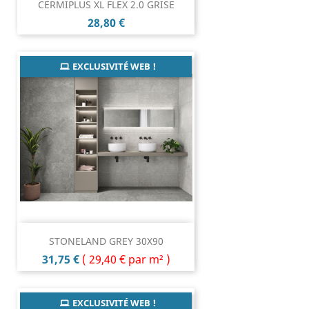
CERMIPLUS XL FLEX 2.0 GRISE
Prix
28,80 €
EXCLUSIVITÉ WEB !
STONELAND GREY 30X90
Prix
31,75 €
(
29,40 €
par m² )
EXCLUSIVITÉ WEB !