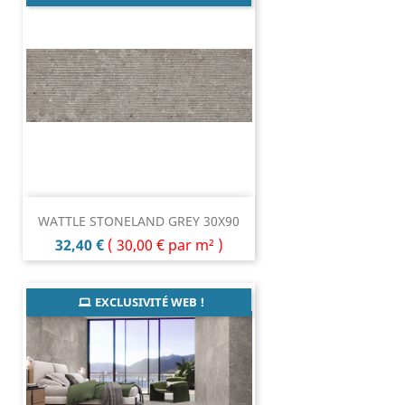
WATTLE STONELAND GREY 30X90
Prix
32,40 €
(
30,00 €
par m² )
EXCLUSIVITÉ WEB !