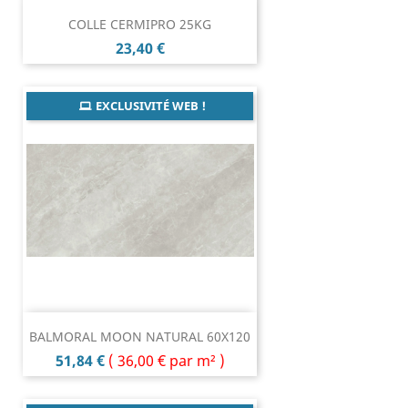
COLLE CERMIPRO 25KG
Prix
23,40 €
EXCLUSIVITÉ WEB !
BALMORAL MOON NATURAL 60X120
Prix
51,84 €
(
36,00 €
par m² )