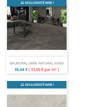
EXCLUSIVITÉ WEB !
BALMORAL DARK NATURAL 60X60
Prix
35,64 €
(
33,00 €
par m² )
EXCLUSIVITÉ WEB !