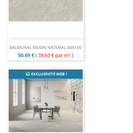
BALMORAL MOON NATURAL 80X160
Prix
50,69 €
(
39,60 €
par m² )
EXCLUSIVITÉ WEB !