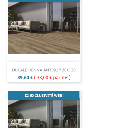
DUCALE HENNA ANTISLIP 20X120
Prix
39,60 €
(
33,00 €
par m² )
EXCLUSIVITÉ WEB !