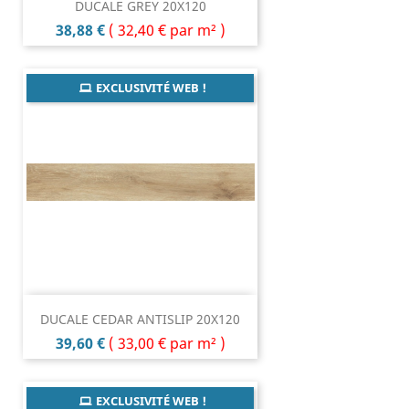
DUCALE GREY 20X120
Prix
38,88 €
(
32,40 €
par m² )
EXCLUSIVITÉ WEB !
DUCALE CEDAR ANTISLIP 20X120
Prix
39,60 €
(
33,00 €
par m² )
EXCLUSIVITÉ WEB !