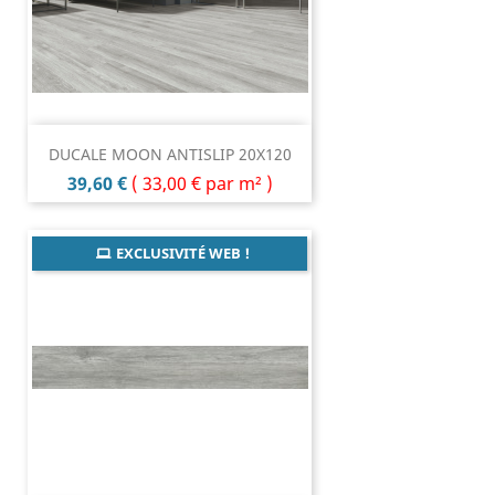
DUCALE MOON ANTISLIP 20X120
Prix
39,60 €
(
33,00 €
par m² )
EXCLUSIVITÉ WEB !