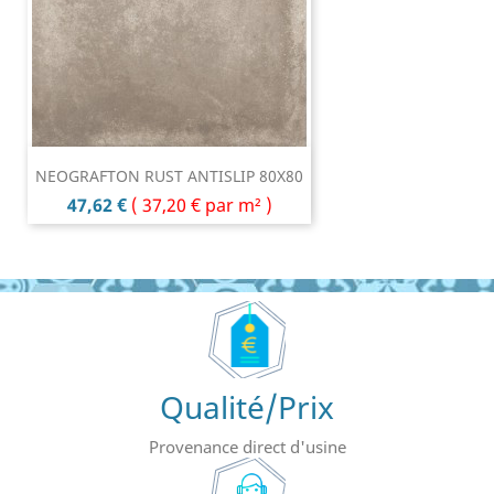
NEOGRAFTON RUST ANTISLIP 80X80
Prix
47,62 €
(
37,20 €
par m² )
Qualité/Prix
Provenance direct d'usine