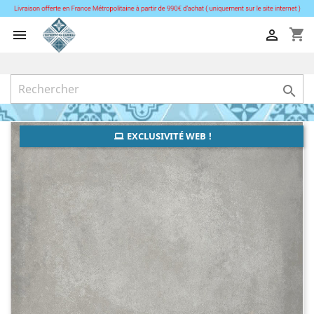
shopping_cart



EXCLUSIVITÉ WEB !