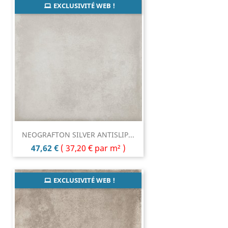
EXCLUSIVITÉ WEB !
NEOGRAFTON SILVER ANTISLIP...
Prix
47,62 €
(
37,20 €
par m² )
EXCLUSIVITÉ WEB !