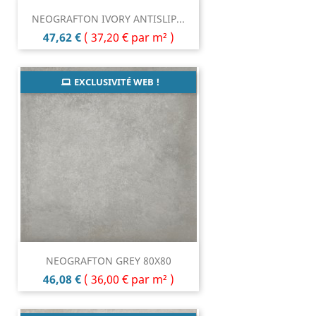
NEOGRAFTON IVORY ANTISLIP...
Prix
47,62 €
(
37,20 €
par m² )
EXCLUSIVITÉ WEB !
NEOGRAFTON GREY 80X80
Prix
46,08 €
(
36,00 €
par m² )