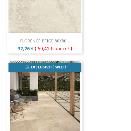
FLORENCE BEIGE 80X80...
Prix
32,26 €
(
50,41 €
par m² )
EXCLUSIVITÉ WEB !