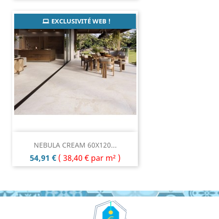
EXCLUSIVITÉ WEB !
NEBULA CREAM 60X120...
Prix
54,91 €
(
38,40 €
par m² )