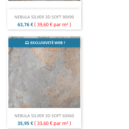
NEBULA SILVER 3D SOFT 90X90
Prix
63,76 €
(
39,60 €
par m² )
EXCLUSIVITÉ WEB !
NEBULA SILVER 3D SOFT 60X60
Prix
35,95 €
(
33,60 €
par m² )