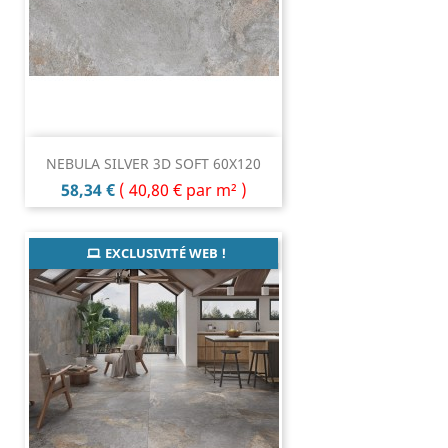
NEBULA SILVER 3D SOFT 60X120
Prix
58,34 €
(
40,80 €
par m² )
EXCLUSIVITÉ WEB !