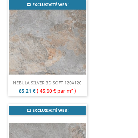
EXCLUSIVITÉ WEB !
NEBULA SILVER 3D SOFT 120X120
Prix
65,21 €
(
45,60 €
par m² )
EXCLUSIVITÉ WEB !