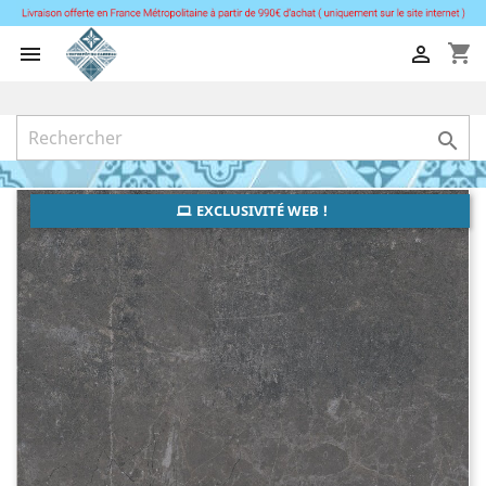
shopping_cart



EXCLUSIVITÉ WEB !