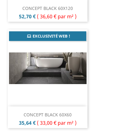
CONCEPT BLACK 60X120
Prix
52,70 €
(
36,60 €
par m² )
EXCLUSIVITÉ WEB !
CONCEPT BLACK 60X60
Prix
35,64 €
(
33,00 €
par m² )