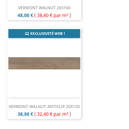
VERMONT WALNUT 26X160
Prix
48,00 €
(
38,40 €
par m² )
EXCLUSIVITÉ WEB !
VERMONT WALNUT ANTISLIP 20X120
Prix
38,88 €
(
32,40 €
par m² )