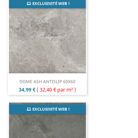
EXCLUSIVITÉ WEB !
DOME ASH ANTISLIP 60X60
Prix
34,99 €
(
32,40 €
par m² )
EXCLUSIVITÉ WEB !