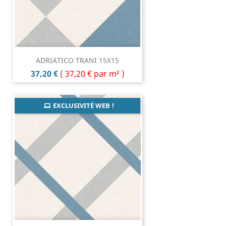
ADRIATICO TRANI 15X15
Prix
37,20 €
(
37,20 €
par m² )
EXCLUSIVITÉ WEB !