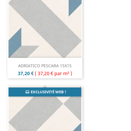
ADRIATICO PESCARA 15X15
Prix
37,20 €
(
37,20 €
par m² )
EXCLUSIVITÉ WEB !