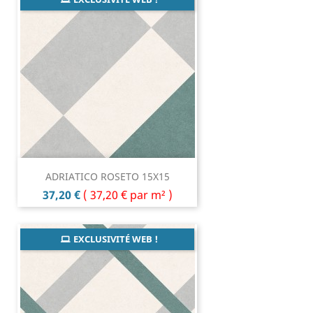
ADRIATICO ROSETO 15X15
Prix
37,20 €
(
37,20 €
par m² )
EXCLUSIVITÉ WEB !