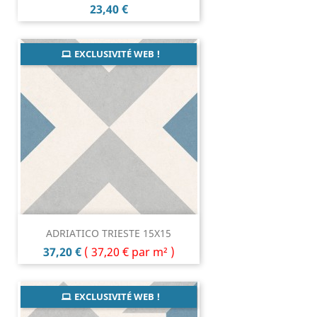
Prix
23,40 €
EXCLUSIVITÉ WEB !
ADRIATICO TRIESTE 15X15
Prix
37,20 €
(
37,20 €
par m² )
EXCLUSIVITÉ WEB !