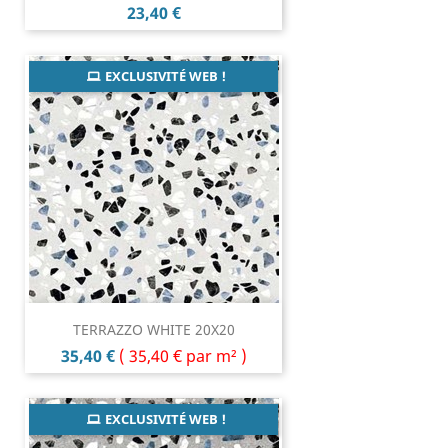
Prix
23,40 €
EXCLUSIVITÉ WEB !
TERRAZZO WHITE 20X20
Prix
35,40 €
(
35,40 €
par m² )
EXCLUSIVITÉ WEB !