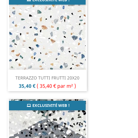
TERRAZZO TUTTI FRUTTI 20X20
Prix
35,40 €
(
35,40 €
par m² )
EXCLUSIVITÉ WEB !