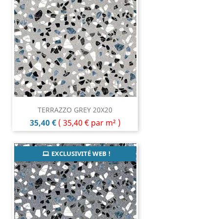
TERRAZZO GREY 20X20
Prix
35,40 €
(
35,40 €
par m² )
EXCLUSIVITÉ WEB !