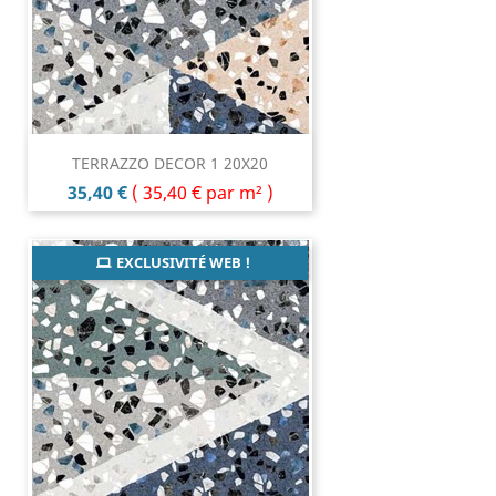
TERRAZZO DECOR 1 20X20
Prix
35,40 €
(
35,40 €
par m² )
EXCLUSIVITÉ WEB !