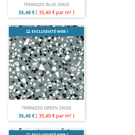
TERRAZZO BLUE 20X20
Prix
35,40 €
(
35,40 €
par m² )
EXCLUSIVITÉ WEB !
TERRAZZO GREEN 20X20
Prix
35,40 €
(
35,40 €
par m² )
EXCLUSIVITÉ WEB !