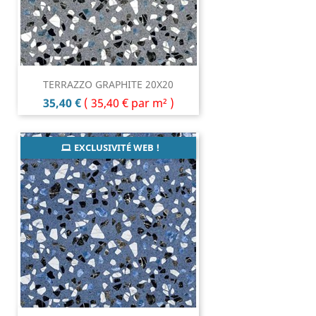
TERRAZZO GRAPHITE 20X20
Prix
35,40 €
(
35,40 €
par m² )
EXCLUSIVITÉ WEB !