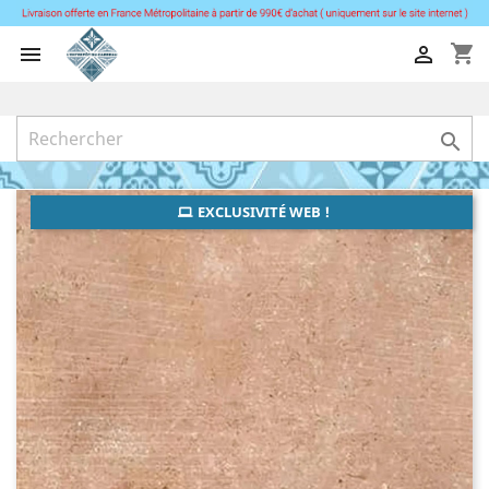
shopping_cart



EXCLUSIVITÉ WEB !