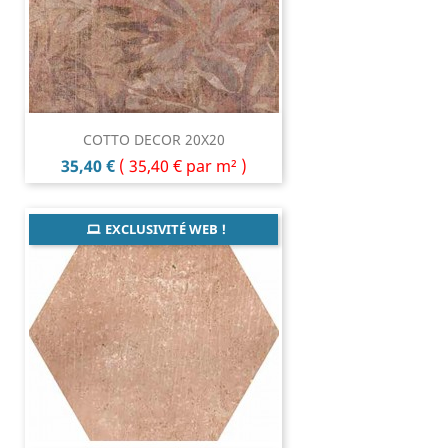
COTTO DECOR 20X20
Prix
35,40 €
(
35,40 €
par m² )
EXCLUSIVITÉ WEB !