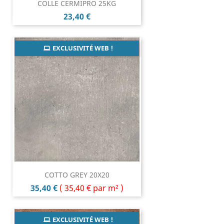
COLLE CERMIPRO 25KG
Prix
23,40 €
EXCLUSIVITÉ WEB !
COTTO GREY 20X20
Prix
35,40 €
(
35,40 €
par m² )
EXCLUSIVITÉ WEB !