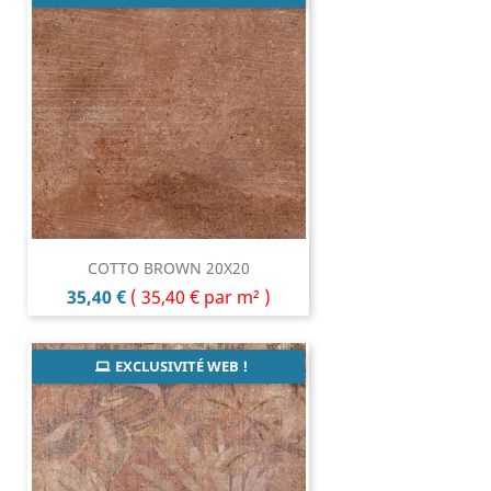
COTTO BROWN 20X20
Prix
35,40 €
(
35,40 €
par m² )
EXCLUSIVITÉ WEB !