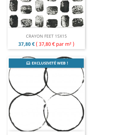
CRAYON FEET 15X15
Prix
37,80 €
(
37,80 €
par m² )
EXCLUSIVITÉ WEB !