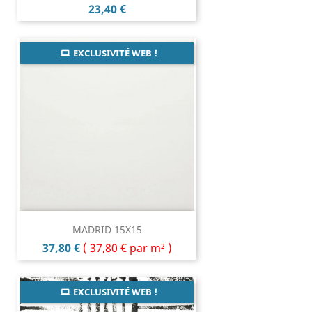
Prix
23,40 €
EXCLUSIVITÉ WEB !
MADRID 15X15
Prix
37,80 €
(
37,80 €
par m² )
EXCLUSIVITÉ WEB !