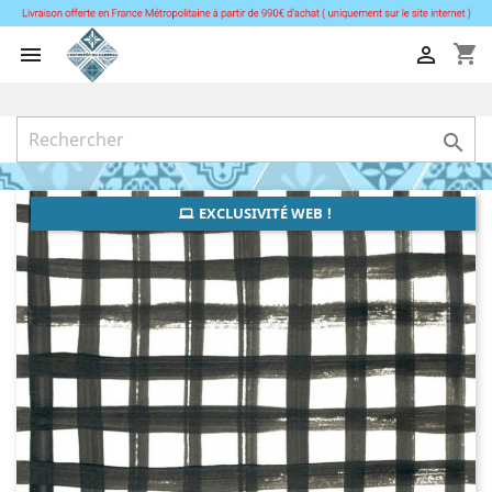
shopping_cart



EXCLUSIVITÉ WEB !