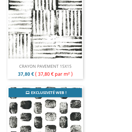
CRAYON PAVEMENT 15X15
Prix
37,80 €
(
37,80 €
par m² )
EXCLUSIVITÉ WEB !