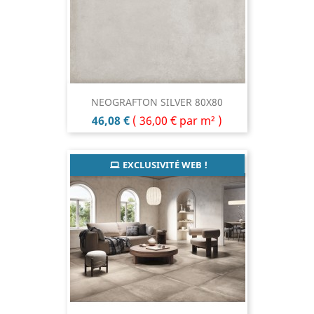
NEOGRAFTON SILVER 80X80
Prix
46,08 €
(
36,00 €
par m² )
EXCLUSIVITÉ WEB !