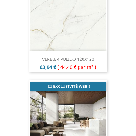
VERBIER PULIDO 120X120
Prix
63,94 €
(
44,40 €
par m² )
EXCLUSIVITÉ WEB !