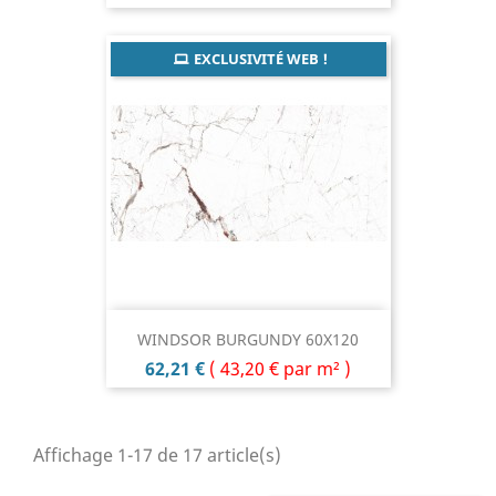
EXCLUSIVITÉ WEB !
WINDSOR BURGUNDY 60X120
Prix
62,21 €
(
43,20 €
par m² )
Affichage 1-17 de 17 article(s)