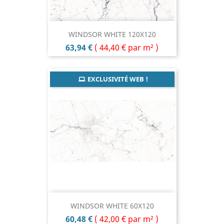
WINDSOR WHITE 120X120
Prix
63,94 €
(
44,40 €
par m² )
EXCLUSIVITÉ WEB !
WINDSOR WHITE 60X120
Prix
60,48 €
(
42,00 €
par m² )