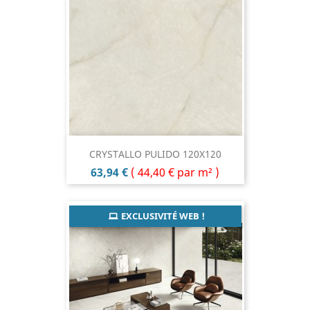
CRYSTALLO PULIDO 120X120
Prix
63,94 €
(
44,40 €
par m² )
EXCLUSIVITÉ WEB !