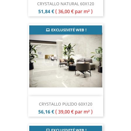
CRYSTALLO NATURAL 60X120
Prix
51,84 €
(
36,00 €
par m² )
EXCLUSIVITÉ WEB !
CRYSTALLO PULIDO 60X120
Prix
56,16 €
(
39,00 €
par m² )
EXCLUSIVITÉ WEB !