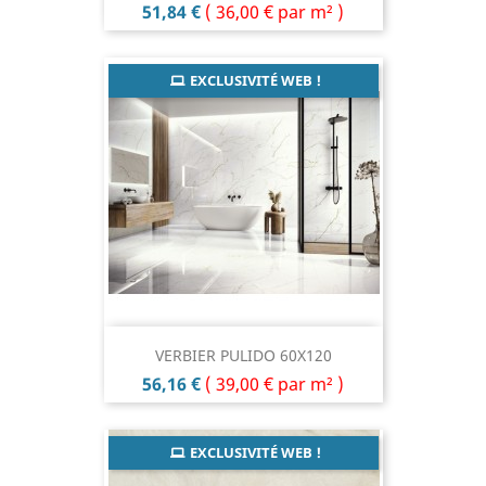
Prix
51,84 €
(
36,00 €
par m² )
EXCLUSIVITÉ WEB !
VERBIER PULIDO 60X120
Prix
56,16 €
(
39,00 €
par m² )
EXCLUSIVITÉ WEB !