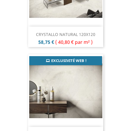
CRYSTALLO NATURAL 120X120
Prix
58,75 €
(
40,80 €
par m² )
EXCLUSIVITÉ WEB !