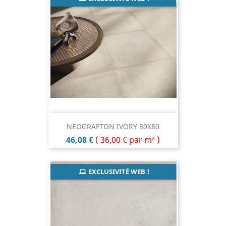
NEOGRAFTON IVORY 80X80
Prix
46,08 €
(
36,00 €
par m² )
EXCLUSIVITÉ WEB !