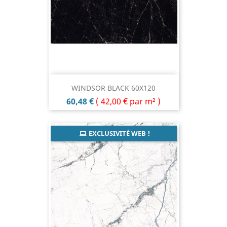
WINDSOR BLACK 60X120
Prix
60,48 €
(
42,00 €
par m² )
EXCLUSIVITÉ WEB !