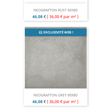
NEOGRAFTON RUST 80X80
Prix
46,08 €
(
36,00 €
par m² )
EXCLUSIVITÉ WEB !
NEOGRAFTON GREY 80X80
Prix
46,08 €
(
36,00 €
par m² )